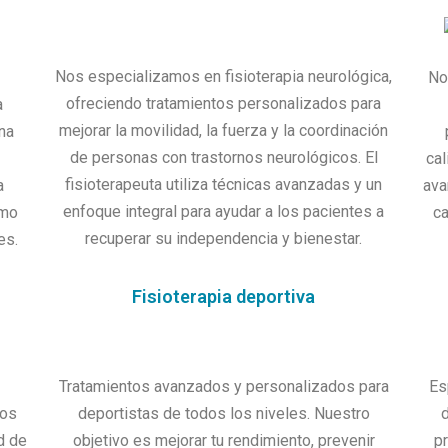
Nos especializamos en fisioterapia neurológica,
No
ofreciendo tratamientos personalizados para
a
mejorar la movilidad, la fuerza y la coordinación
una
de personas con trastornos neurológicos. El
cal
fisioterapeuta utiliza técnicas avanzadas y un
a
ava
enfoque integral para ayudar a los pacientes a
omo
c
recuperar su independencia y bienestar.
es.
Fisioterapia deportiva
Tratamientos avanzados y personalizados para
Es
dos
deportistas de todos los niveles. Nuestro
ad de
objetivo es mejorar tu rendimiento, prevenir
p