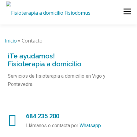
Menú
INICIO
SERVICIOS
CIUDADES
Inicio
»
Contacto
¡Te ayudamos!
QUIENES SOMOS
TARIFAS
BLOG
CONTACTO
Fisioterapia a domicilio
Servicios de fisioterapia a domicilio en Vigo y
Pontevedra
684 235 200
Llámanos o contacta por
Whatsapp